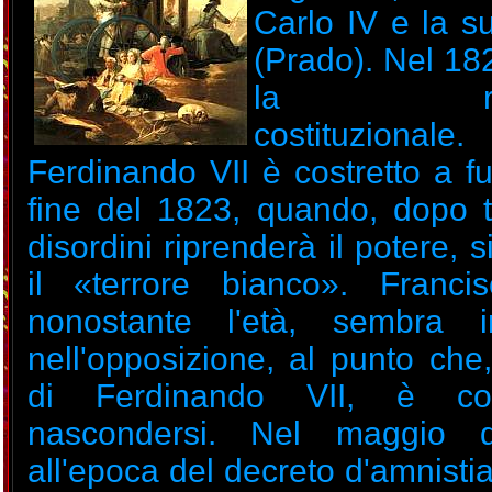
Carlo IV e la s
(Prado). Nel 18
la rivol
costituziona
Ferdinando VII è costretto a fu
fine del 1823, quando, dopo t
disordini riprenderà il potere, s
il «terrore bianco». Franci
nonostante l'età, sembra i
nell'opposizione, al punto che,
di Ferdinando VII, è cos
nascondersi. Nel maggio 
all'epoca del decreto d'amnisti