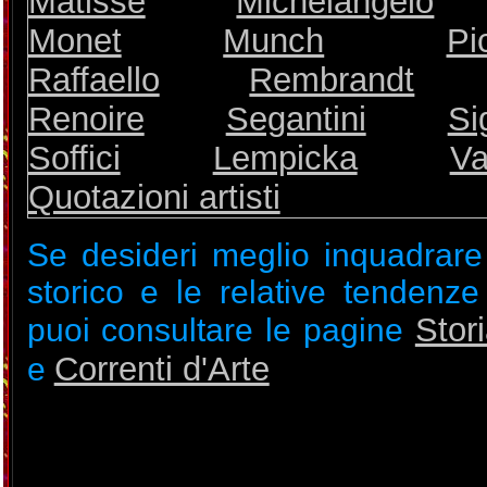
Matisse
Michelangelo
Monet
Munch
Pi
Raffaello
Rembrandt
Renoire
Segantini
Si
Soffici
Lempicka
V
Quotazioni artisti
Se desideri meglio inquadrare 
storico e le relative tendenze 
Stori
puoi consultare le pagine
Correnti d'Arte
e