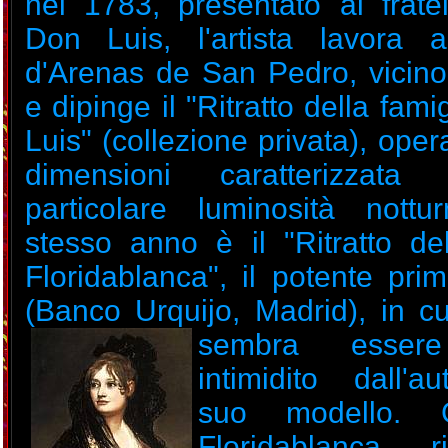
nel 1783, presentato al fratel
Don Luis, l'artista lavora 
d'Arenas de San Pedro, vicino
e dipinge il "Ritratto della fami
Luis" (collezione privata), oper
dimensioni caratterizzat
particolare luminosità nottu
stesso anno è il "Ritratto de
Floridablanca", il potente pri
(Banco Urquijo, Madrid), in cui
sembra
esser
intimidito dall'au
suo modello. 
Floridablanca 