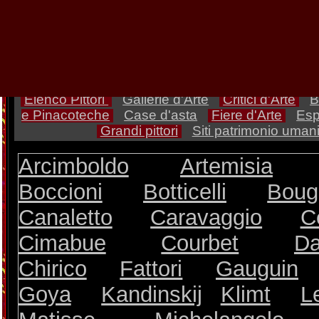
1746 in una piccola borg
Saragozza in Aragona, sar
più grandi maestri pittori
Elenco Pittori
Gallerie d'Arte
Critici d'Arte
B
e Pinacoteche
Case d'asta
Fiere d'Arte
Esp
Grandi pittori
Siti patrimonio umani
Arcimboldo
Artemisia
Boccioni
Botticelli
Boug
Canaletto
Caravaggio
C
Cimabue
Courbet
Da
Chirico
Fattori
Gauguin
Goya
Kandinskij
Klimt
L