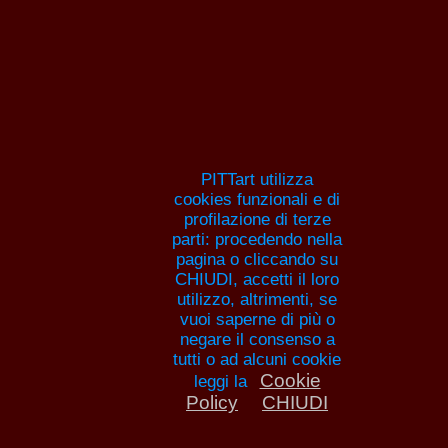
Pitture e artisti
HOME
ANNA MARIA GUARNIERI
ELENCH
PITTORI
ANNUNCI
AR
PITTart utilizza
cookies funzionali e di
profilazione di terze
parti: procedendo nella
pagina o cliccando su
CHIUDI, accetti il loro
utilizzo, altrimenti, se
Francisco Goya biogr
vuoi saperne di più o
negare il consenso a
opere
tutti o ad alcuni cookie
Cookie
leggi la
Policy
CHIUDI
Francisco Goya nasce il 