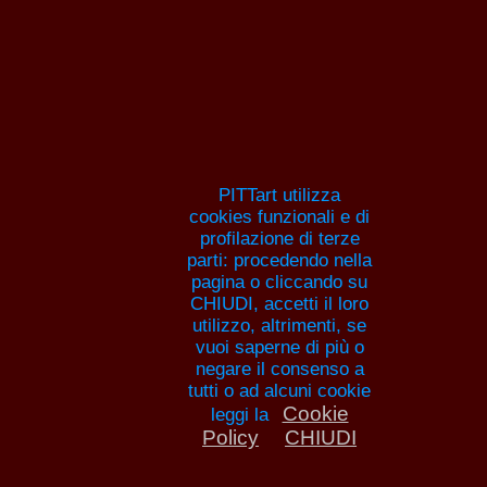
Pitture e artisti
HOME
ANNA MARIA GUARNIERI
ELENCH
PITTORI
ANNUNCI
AR
PITTart utilizza
cookies funzionali e di
profilazione di terze
parti: procedendo nella
pagina o cliccando su
CHIUDI, accetti il loro
IL DIVINO PULSARE
utilizzo, altrimenti, se
vuoi saperne di più o
CIVILTA'
negare il consenso a
tutti o ad alcuni cookie
Cookie
leggi la
Il divino pulsare delle civil
Policy
CHIUDI
personale dell'artista An