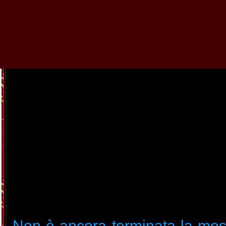
Guarnieri a Tivoli (R
Biografia
Opere
News
Intervista
Esposi
raccontano
Tecnica
Scuola
Scritti
Non è ancora terminata la mos