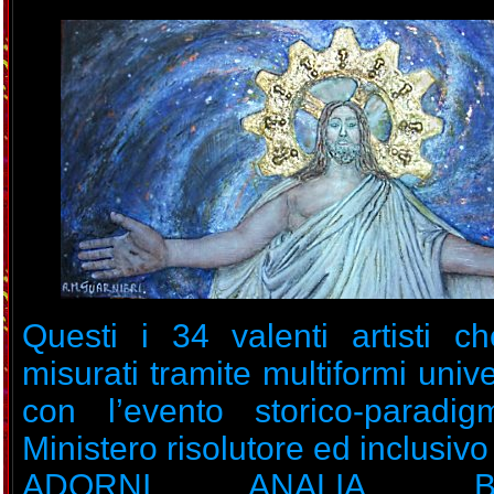
Questi i 34 valenti artisti c
misurati tramite multiformi univers
con l’evento storico-paradig
Ministero risolutore ed inclusivo
ADORNI ANALIA, BE