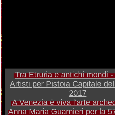
Tra Etruria e antichi mondi -
Artisti per Pistoia Capitale de
2017
A Venezia è viva l'arte archeo
Anna Maria Guarnieri per la 5