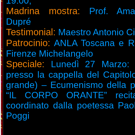
19:00;
Madrina mostra:
Prof. Amal
Dupré
Testimonial:
Maestro Antonio C
Patrocinio:
ANLA Toscana e Ro
Firenze Michelangelo
Speciale:
Lunedì 27 Marzo: 
presso la cappella del Capitol
grande) – Ecumenismo della p
“IL CORPO ORANTE” recita
coordinato dalla poetessa Paol
Poggi