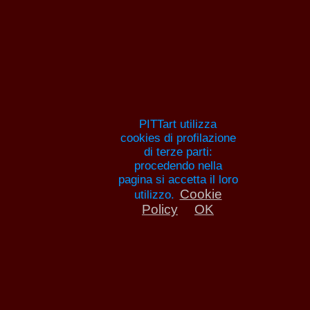
Pitture e artisti
HOME
ANNA MARIA GUARNIERI
ELENCH
PITTORI
ANNUNCI
AR
Teologia del corpo 
PITTart utilizza
cookies di profilazione
di terze parti:
Bibbia
procedendo nella
pagina si accetta il loro
Cookie
utilizzo.
La teologia del corpo nella
Policy
OK
XIV Edizione della rassegna 
sacro nell’arte'
Biografia
Opere
News
Intervista
Esposi
raccontano
Tecnica
Scuola
Scritti