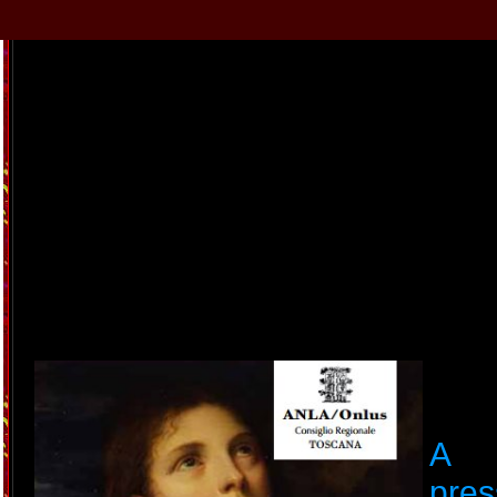
A F
pr