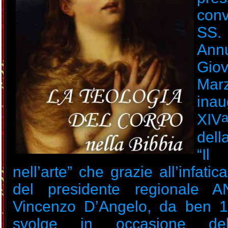
conv
SS.
Ann
Gio
Ma
ina
XIV
dell
“I
nell’arte” che grazie all’infatic
del presidente regionale A
Vincenzo D’Angelo, da ben 1
svolge in occasione del