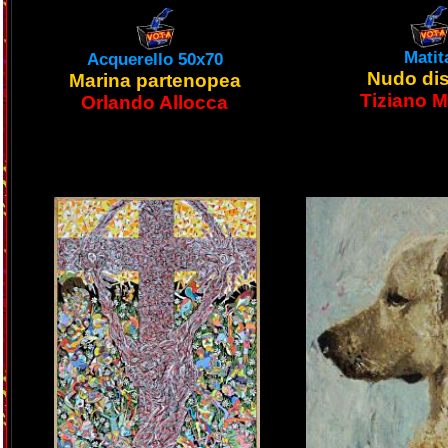
Matit
Acquerello 50x70
Nudo di
Marina partenopea
Tiziano Ma
Orlando Allocca