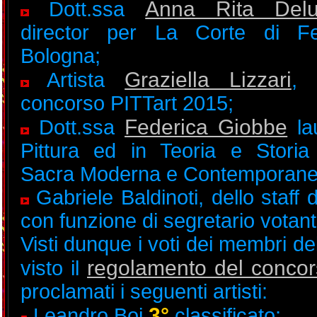
Anna Rita Delu
Dott.ssa
director per La Corte di Fe
Bologna;
Graziella Lizzari
Artista
, 
concorso PITTart 2015;
Federica Giobbe
Dott.ssa
la
Pittura ed in Teoria e Storia 
Sacra Moderna e Contemporane
Gabriele Baldinoti, dello staff 
con funzione di segretario votant
Visti dunque i voti dei membri del
regolamento del conco
visto il
proclamati i seguenti artisti:
-
3°
Leandro Boi
classificato;