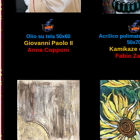
Acrilico polimate
Olio su tela 50x60
50x7
Giovanni Paolo II
Kamikaze 
Anna Copponi
Fabio Z