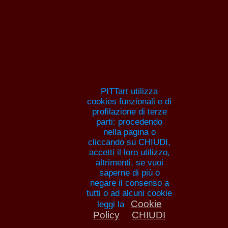
Pitture e artisti
HOME
ANNA MARIA GUARNIERI
ELENCHI
PITTORI
ANNUNCI
ART
PITTart utilizza
cookies funzionali e di
profilazione di terze
parti: procedendo
nella pagina o
cliccando su CHIUDI,
Concorso pittura - vo
accetti il loro utilizzo,
altrimenti, se vuoi
opere
saperne di più o
negare il consenso a
tutti o ad alcuni cookie
Opere degli artisti partecip
Cookie
leggi la
Policy
CHIUDI
concorso di pittura. I si