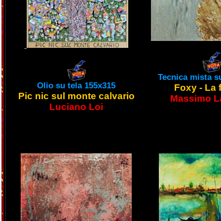
Tecnica mista s
Olio su tela 155x315
Foxy - La 
Pic nic sul monte calvario
Massimo L
Luciano Loi