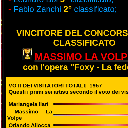
-
2°
Fabio Zanchi
classificato;
VINCITORE DEL CONCORSO
CLASSIFICATO
MASSIMO LA VOLP
con l'opera "Foxy - La fed
VOTI DEI VISITATORI TOTALI: 1957
Questi i primi sei artisti secondo il voto dei vis
Mariangela Ilari
Massimo La
Volpe
Orlando Allocca